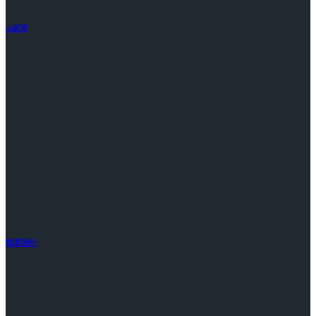
ai应用
联系我们