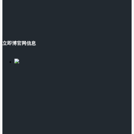
立即博官网信息