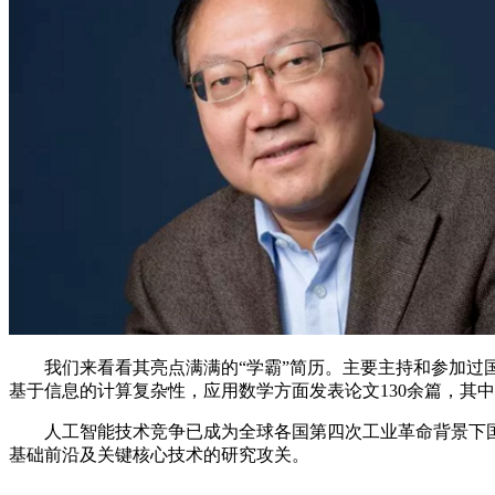
我们来看看其亮点满满的“学霸”简历。主要主持和参加过国家
基于信息的计算复杂性，应用数学方面发表论文130余篇，其中6
人工智能技术竞争已成为全球各国第四次工业革命背景下国
基础前沿及关键核心技术的研究攻关。