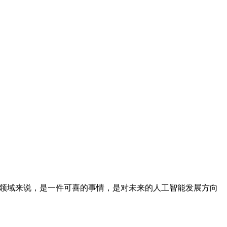
能领域来说，是一件可喜的事情，是对未来的人工智能发展方向