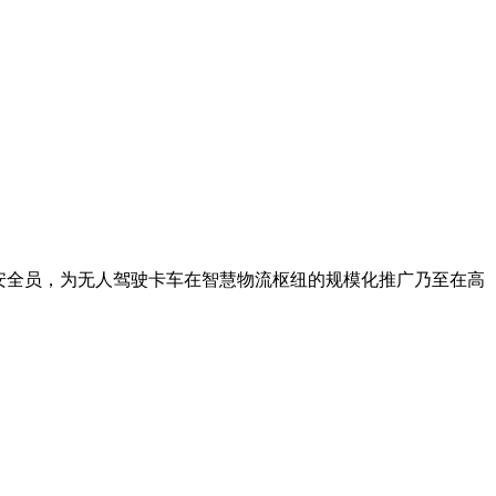
安全员，为无人驾驶卡车在智慧物流枢纽的规模化推广乃至在高