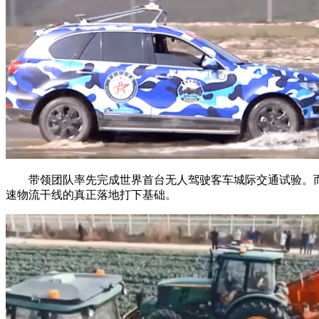
带领团队率先完成世界首台无人驾驶客车城际交通试验。而且
速物流干线的真正落地打下基础。