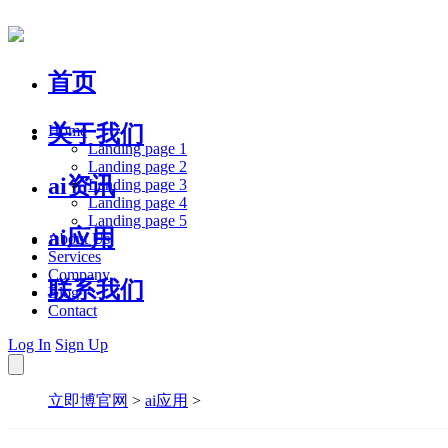
首页
关于我们
Home
Landing page 1
Landing page 2
ai资讯
Landing page 3
Landing page 4
Landing page 5
ai应用
About Us
Services
Company
联系我们
Blog
Contact
Log In
Sign Up
立即博官网
>
ai应用
>