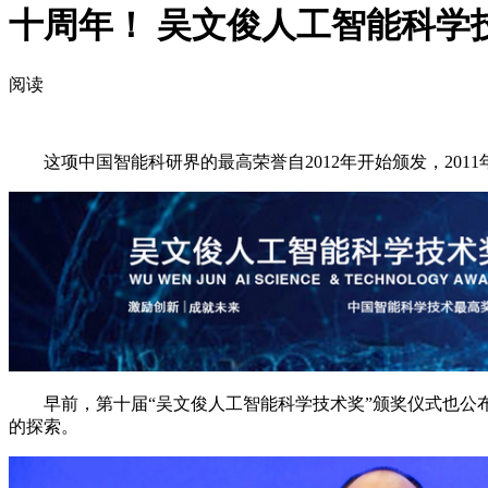
十周年！ 吴文俊人工智能科学
阅读
这项中国智能科研界的最高荣誉自2012年开始颁发，201
早前，第十届“吴文俊人工智能科学技术奖”颁奖仪式也公布
的探索。