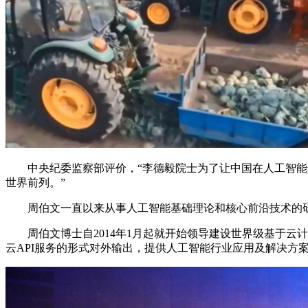
中央纪委监察部评价，“李德毅院士为了让中国在人工智能这
世界前列。”
周伯文一直以来从事人工智能基础理论和核心前沿技术的研
周伯文博士自2014年1月起就开始领导建设世界级基于云计算
云API服务的形式对外输出，提供人工智能行业应用及解决方