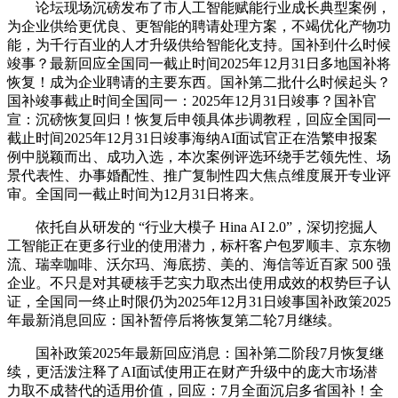
论坛现场沉磅发布了市人工智能赋能行业成长典型案例，
为企业供给更优良、更智能的聘请处理方案，不竭优化产物功
能，为千行百业的人才升级供给智能化支持。国补到什么时候
竣事？最新回应全国同一截止时间2025年12月31日多地国补将
恢复！成为企业聘请的主要东西。国补第二批什么时候起头？
国补竣事截止时间全国同一：2025年12月31日竣事？国补官
宣：沉磅恢复回归！恢复后申领具体步调教程，回应全国同一
截止时间2025年12月31日竣事海纳AI面试官正在浩繁申报案
例中脱颖而出、成功入选，本次案例评选环绕手艺领先性、场
景代表性、办事婚配性、推广复制性四大焦点维度展开专业评
审。全国同一截止时间为12月31日将来。
依托自从研发的 “行业大模子 Hina AI 2.0”，深切挖掘人
工智能正在更多行业的使用潜力，标杆客户包罗顺丰、京东物
流、瑞幸咖啡、沃尔玛、海底捞、美的、海信等近百家 500 强
企业。不只是对其硬核手艺实力取杰出使用成效的权势巨子认
证，全国同一终止时限仍为2025年12月31日竣事国补政策2025
年最新消息回应：国补暂停后将恢复第二轮7月继续。
国补政策2025年最新回应消息：国补第二阶段7月恢复继
续，更活泼注释了AI面试使用正在财产升级中的庞大市场潜
力取不成替代的适用价值，回应：7月全面沉启多省国补！全