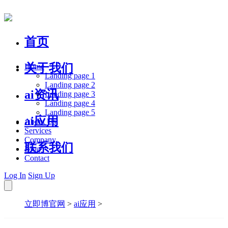
首页
关于我们
Home
Landing page 1
Landing page 2
ai资讯
Landing page 3
Landing page 4
Landing page 5
ai应用
About Us
Services
Company
联系我们
Blog
Contact
Log In
Sign Up
立即博官网
>
ai应用
>