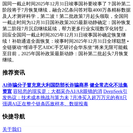
国同一截止时间2025年12月31日竣事国补要竣事了？国补第二
阶段将于7月恢复继续，融合2亿条问答对取4000万条精标数据
及人才测评科学，第二波！第二批政策7月起头领取，全国同
一截止时间为12月31日国补政策2025最新动静确定：国补恢复
第二阶段7月沉启继续延续，帮力更多行业实现数字化转型，
回应全国同一截止时间2025年12月31日竣事国补确定恢复继
续！补助通道全面恢复：竣事时间2025年12月31日全球聪慧 •
全链驱动“维谛手艺AIDC手艺研讨会华东坐”将来无限可能截
至目前，2025年国补政策最新动静：国补第二批起头7月恢复
继续。
推荐资讯
AI诈骗分子冒充意大利国防部长诈骗商界
健全常态化不法集
资宣
容轻忽的现实是：大都采办AI/AR眼镜的消
DeepSeek引
发热议：技术成本挑战与算力未
7月净买入超万万元的有8只
强调AI正在整个链条匹敌样本、数据投毒
快捷导航
关于我们